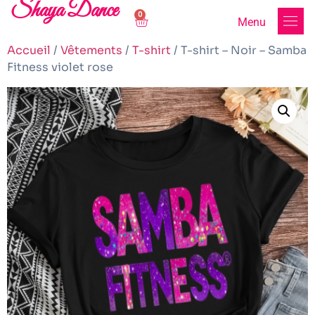
Shaya Dance
0
Menu
Accueil
/
Vêtements
/
T-shirt
/ T-shirt – Noir – Samba
Fitness violet rose