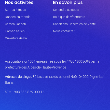
Nos activités
En savoir plus
Samba Fitness
Se rendre au cours
Danses du monde
Boutique de vêtements
Cerceau aérien
Conditions Générales de Vente
Hamac aérien
Nous contacter
Ouverture de bal
Association loi 1901 enregistrée sous le n° W043005695 par la
préfecture des Alpes-de-Haute-Provence
Adresse du siège :
82 bis avenue du colonel Noël, 04000 Digne-les-
Bains
Siret : 903 585 529 000 14