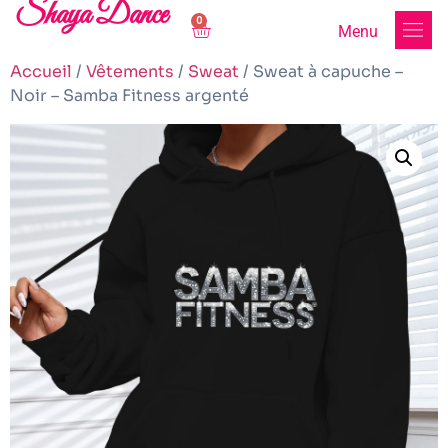
Shaya Dance
0
Menu
Accueil
/
Vêtements
/
Sweat
/ Sweat à capuche –
Noir – Samba Fitness argenté