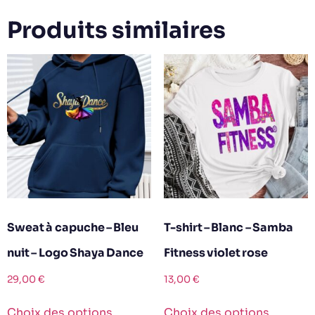
Produits similaires
Sweat à capuche – Bleu
T-shirt – Blanc – Samba
nuit – Logo Shaya Dance
Fitness violet rose
29,00
€
13,00
€
Choix des options
Choix des options