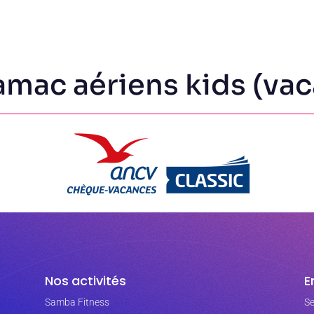
mac aériens kids (vac
Nos activités
E
Samba Fitness
Se